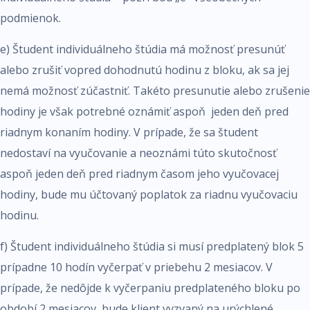
podmienok.
e) Študent individuálneho štúdia má možnosť presunúť
alebo zrušiť vopred dohodnutú hodinu z bloku, ak sa jej
nemá možnosť zúčastniť. Takéto presunutie alebo zrušenie
hodiny je však potrebné oznámiť aspoň jeden deň pred
riadnym konaním hodiny. V prípade, že sa študent
nedostaví na vyučovanie a neoznámi túto skutočnosť
aspoň jeden deň pred riadnym časom jeho vyučovacej
hodiny, bude mu účtovaný poplatok za riadnu vyučovaciu
hodinu.
f) Študent individuálneho štúdia si musí predplatený blok 5
prípadne 10 hodín vyčerpať v priebehu 2 mesiacov. V
prípade, že nedôjde k vyčerpaniu predplateného bloku po
období 2 mesiacov, bude klient vyzvaný na urýchlené