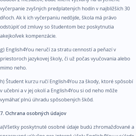
vyčerpanie zvyšných predplatených hodín v najbližších 30
dňoch. Ak k ich vyčerpaniu nedôjde, škola má právo
odstúpiť od zmluvy so študentom bez poskytnutia
akejkoľvek kompenzácie.
g) English4You neručí za stratu cenností a peňazí v
priestoroch jazykovej školy, či už počas vyučovania alebo
mimo neho.
h) Študent kurzu ručí English4You za škody, ktoré spôsobí
v učebni a v jej okolí a English4You si od neho môže
vymáhať plnú úhradu spôsobených škôd.
7. Ochrana osobných údajov
a)Všetky poskytnuté osobné údaje budú zhromažďované a