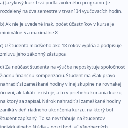
a) Jazykový kurz trvá podľa zvoleného programu. Je
rozdelený na dva semestre v trvaní 34 vyučovacích hodín.
b) Ak nie je uvedené inak, počet účastníkov v kurze je
minimálne 5 a maximálne 8.
c) U študenta mladšieho ako 18 rokov vypĺňa a podpisuje
zmluvu jeho zákonný zástupca.
d) Za neúčasť študenta na výučbe neposkytuje spoločnosť
žiadnu finančnú kompenzáciu. Študent má však právo
nahradiť si zameškané hodiny v inej skupine na rovnakej
úrovni, ak takáto existuje, a to v priebehu konania kurzu,
na ktorý sa zapísal. Nárok nahradiť si zameškané hodiny
zaniká v deň riadneho ukončenia kurzu, na ktorý bol
študent zapísaný. To sa nevzťahuje na študentov
individuálneho štúdia – pozri bod „e“ Všeobecných