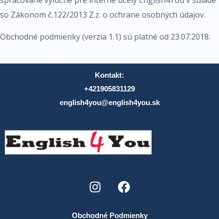
spracované výlučne pre interné účely English4You v súlade
so Zákonom č.122/2013 Z.z. o ochrane osobných údajov.
Obchodné podmienky (verzia 1.1) sú platné od 23.07.2018.
Kontakt:
+421905831129
english4you@english4you.sk
Obchodné Podmienky