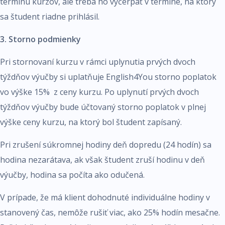
termínu kurzov, ale treba ho vyčerpať v termíne, na ktorý
sa študent riadne prihlásil.
3. Storno podmienky
Pri stornovaní kurzu v rámci uplynutia prvých dvoch
týždňov výučby si uplatňuje English4You storno poplatok
vo výške 15% z ceny kurzu. Po uplynutí prvých dvoch
týždňov výučby bude účtovaný storno poplatok v plnej
výške ceny kurzu, na ktorý bol študent zapísaný.
Pri zrušení súkromnej hodiny deň dopredu (24 hodín) sa
hodina nezarátava, ak však študent zruší hodinu v deň
výučby, hodina sa počíta ako odučená.
V prípade, že má klient dohodnuté individuálne hodiny v
stanovený čas, nemôže rušiť viac, ako 25
% hodín mesačne.