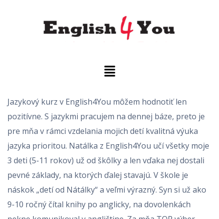
Jazykový kurz v English4You môžem hodnotiť len
pozitívne. S jazykmi pracujem na dennej báze, preto je
pre mňa v rámci vzdelania mojich detí kvalitná výuka
jazyka prioritou. Natálka z English4You učí všetky moje
3 deti (5-11 rokov) už od škôlky a len vďaka nej dostali
pevné základy, na ktorých ďalej stavajú. V škole je
náskok „detí od Nátálky“ a veľmi výrazný. Syn si už ako
9-10 ročný čítal knihy po anglicky, na dovolenkách