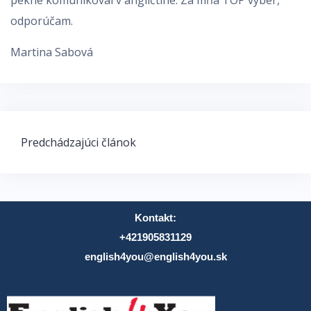
pekne komunikoval v angličtine. Za mňa TOP výber,
odporúčam.
Martina Sabová
Predchádzajúci článok
Kontakt:
+421905831129
english4you@english4you.sk